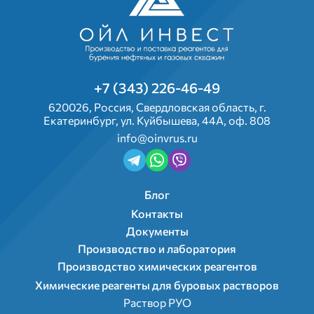
+7 (343) 226-46-49
620026, Россия, Свердловская область, г.
Екатеринбург, ул. Куйбышева, 44А, оф. 808
info@oinvrus.ru
Подвал 2
Блог
Контакты
Документы
Производство и лаборатория
Menu footer
Производство химических реагентов
Химические реагенты для буровых растворов
Раствор РУО