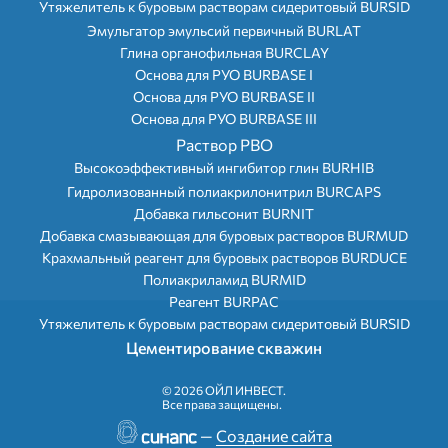
Утяжелитель к буровым растворам сидеритовый BURSID
Эмульгатор эмульсий первичный BURLAT
Глина органофильная BURCLAY
Основа для РУО BURBASE I
Основа для РУО BURBASE II
Основа для РУО BURBASE III
Раствор РВО
Высокоэффективный ингибитор глин BURHIB
Гидролизованный полиакрилонитрил BURCAPS
Добавка гильсонит BURNIT
Добавка смазывающая для буровых растворов BURMUD
Крахмальный реагент для буровых растворов BURDUCE
Полиакриламид BURMID
Реагент BURPAC
Утяжелитель к буровым растворам сидеритовый BURSID
Цементирование скважин
©
2026 ОЙЛ ИНВЕСТ.
Все права защищены.
—
Создание сайта