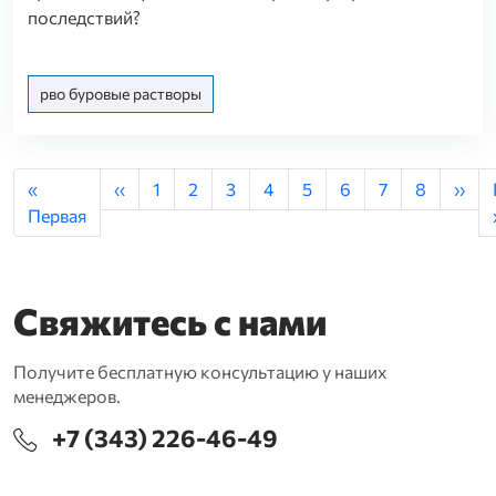
последствий?
рво буровые растворы
Нумерация страниц
Первая страница
Предыдущая страница
Страница
Страница
Страница
Страница
Текущая страница
Страница
Страница
Страница
След
«
‹‹
1
2
3
4
5
6
7
8
››
Первая
Свяжитесь с нами
Получите бесплатную консультацию у наших
менеджеров.
+7 (343) 226-46-49