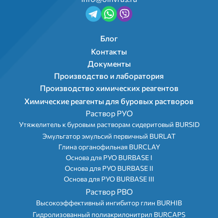
Подвал 2
Блог
Контакты
Документы
Производство и лаборатория
Menu footer
Производство химических реагентов
Химические реагенты для буровых растворов
Раствор РУО
Утяжелитель к буровым растворам сидеритовый BURSID
Эмульгатор эмульсий первичный BURLAT
Глина органофильная BURCLAY
Основа для РУО BURBASE I
Основа для РУО BURBASE II
Основа для РУО BURBASE III
Раствор РВО
Высокоэффективный ингибитор глин BURHIB
Гидролизованный полиакрилонитрил BURCAPS