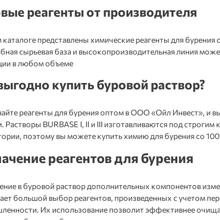
вые р
еагенты
от производителя
 каталоге представлены химические
реагенты для бурения 
ная сырьевая база и высокопроизводительная линия может
ции в любом объеме
 выгодно
купить буровой раствор?
вайте
реагенты для бурения
оптом в ООО «Ойл Инвест», и в
. Растворы BURBASE I, II и III изготавливаются под строги
тории, поэтому вы можете
купить химию для бурения
со 100
ачение реагентов для бурения
ние в буровой раствор дополнительных компонентов измен
ает большой выбор реагентов, произведенных с учетом пе
ленности. Их использование позволит эффективнее очища