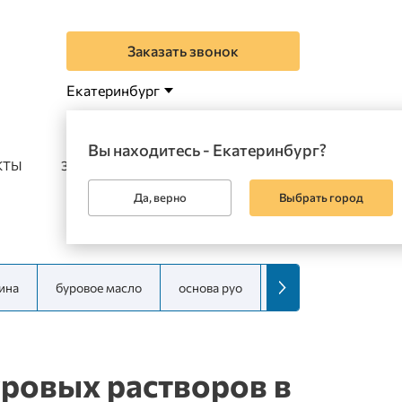
Заказать звонок
Екатеринбург
Вы находитесь - Екатеринбург?
КТЫ
ЗАКАЗАТЬ
Да, верно
Выбрать город
ина
буровое масло
основа руо
эмульгатор руо
уровых растворов в