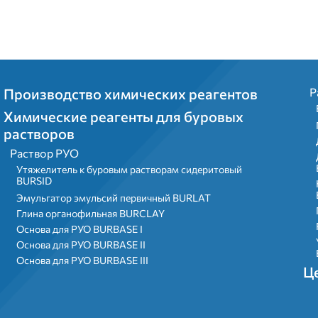
Menu footer
Производство химических реагентов
Р
Химические реагенты для буровых
растворов
Раствор РУО
Утяжелитель к буровым растворам сидеритовый
BURSID
Эмульгатор эмульсий первичный BURLAT
Глина органофильная BURCLAY
Основа для РУО BURBASE I
Основа для РУО BURBASE II
Основа для РУО BURBASE III
Ц