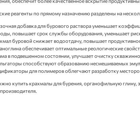
ения, обеспечит более качественное вскрытие продуктивны
кие реагенты по прямому назначению разделены на нескол
зочная добавка для бурового раствора уменьшает коэффиц
оды, повышает срок службы оборудования, уменьшает риск
хмал буровой
снижает водоотдачу
,
повышает
продуктивнос
аноглина обеспечивает оптимальные реологические свойст
ма в подвешенном состоянии, улучшает очистку скважинно
льгаторы способствуют образованию несмешиваемых эмул
ификаторы для полимеров облегчают разработку месторож
ожно купить крахмалы для бурения, органофильную глину, 
 производителя.