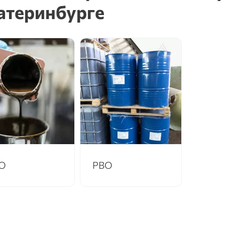
атеринбурге
О
РВО