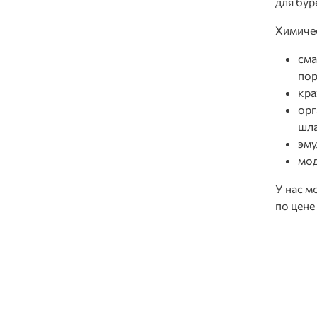
для бур
Химичес
сма
пор
кра
орг
шла
эму
мод
У нас м
по цене