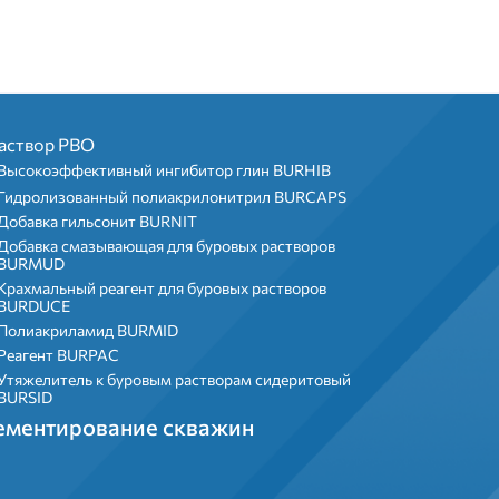
аствор РВО
Высокоэффективный ингибитор глин BURHIB
Гидролизованный полиакрилонитрил BURCAPS
Добавка гильсонит BURNIT
Добавка смазывающая для буровых растворов
BURMUD
Крахмальный реагент для буровых растворов
BURDUCE
Полиакриламид BURMID
Реагент BURPAC
Утяжелитель к буровым растворам сидеритовый
BURSID
ементирование скважин