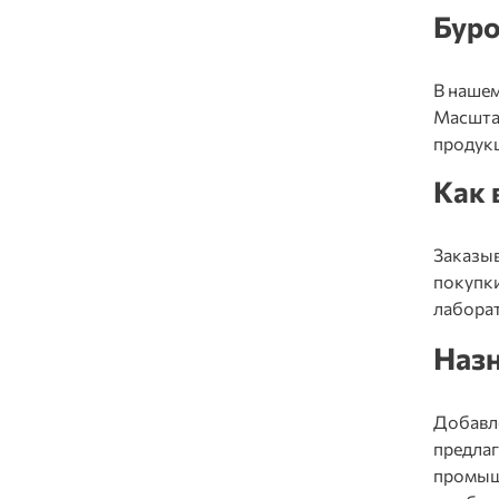
Буро
В нашем
Масштаб
продук
Как
Заказы
покупки
лабора
Назн
Добавле
предлаг
промыш