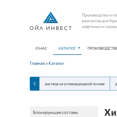
Производство и по
реагентов для бур
нефтяных и газов
О НАС
КАТАЛОГ
ПРОИЗВОДСТВО
Основная навигация
Строка навигации
Главная
Каталог
пературный реактор
раствор на углеводородной основе
Хи
Блокирующие составы