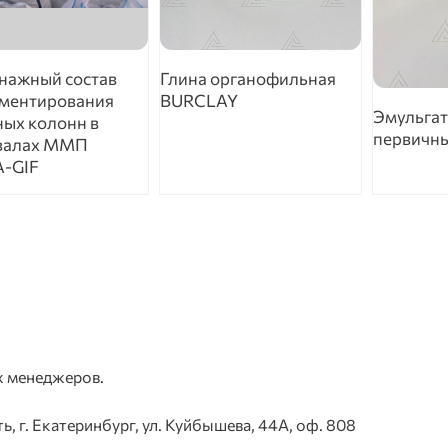
нажный состав
Глина органофильная
ементирования
BURCLAY
Эмульгат
ных колонн в
первичн
валах ММП
-GIF
ерация страниц
х менеджеров.
, г. Екатеринбург, ул. Куйбышева, 44А, оф. 808