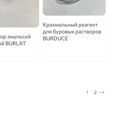
Крахмальный реагент
для буровых растворов
ор эмульсий
BURDUCE
ый BURLAT
Текущая страница
Страница
1
2