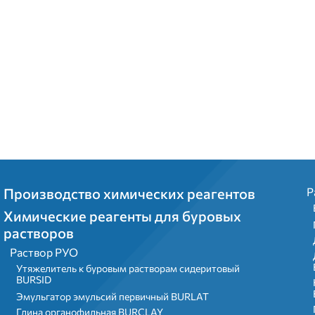
Menu footer
Производство химических реагентов
Р
Химические реагенты для буровых
растворов
Раствор РУО
Утяжелитель к буровым растворам сидеритовый
BURSID
Эмульгатор эмульсий первичный BURLAT
Глина органофильная BURCLAY