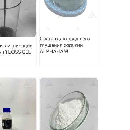
Состав для щадящего
глушения скважин
ля ликвидации
ALPHA-JAM
ний LOSS GEL