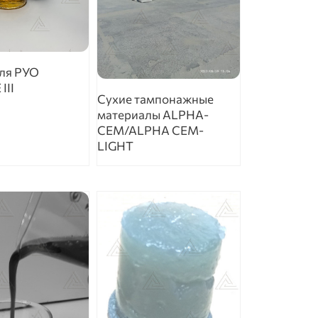
ля РУО
III
Сухие тампонажные
материалы ALPHA-
CEM/ALPHA CEM-
LIGHT