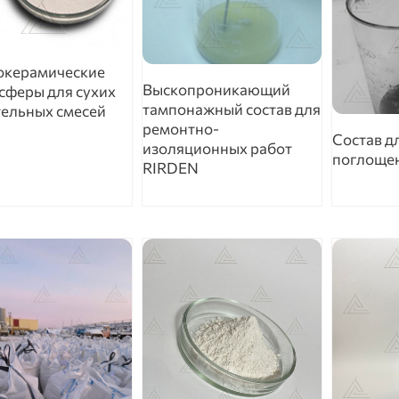
окерамические
Выскопроникающий
сферы для сухих
тампонажный состав для
тельных смесей
ремонтно-
Состав д
изоляционных работ
поглоще
RIRDEN