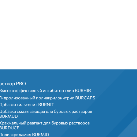
аствор РВО
Высокоэффективный ингибитор глин BURHIB
Гидролизованный полиакрилонитрил BURCAPS
Добавка гильсонит BURNIT
Добавка смазывающая для буровых растворов
BURMUD
Крахмальный реагент для буровых растворов
BURDUCE
Полиакриламид BURMID