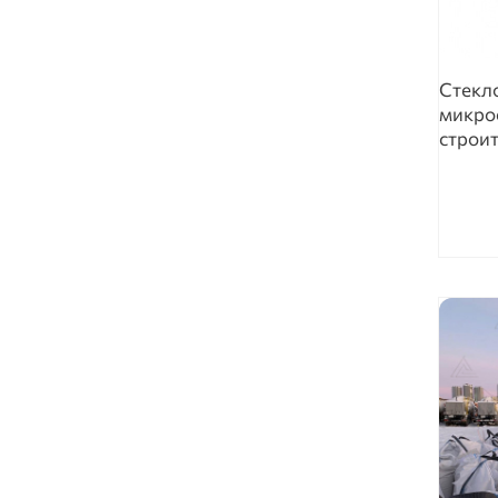
Стекл
микро
строи