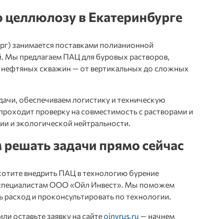
 целлюлозу в Екатеринбурге
ург) занимается поставками полианионной
й. Мы предлагаем
ПАЦ для буровых растворов
,
я нефтяных скважин — от вертикальных до сложных
ачи, обеспечиваем логистику и техническую
роходит проверку на совместимость с растворами и
ии и экологической нейтральности.
м решать задачи прямо сейчас
хотите внедрить
ПАЦ в технологию бурение
к специалистам ООО «Ойл Инвест». Мы поможем
 расход и проконсультировать по технологии.
ли оставьте заявку на сайте
oinvrus.ru
— начнем