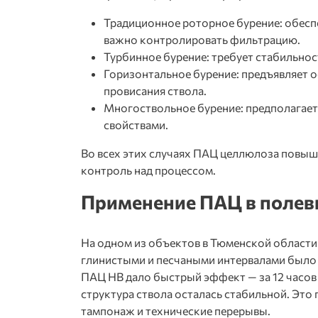
Традиционное роторное бурение: обесп
важно контролировать фильтрацию.
Турбинное бурение: требует стабильнос
Горизонтальное бурение: предъявляет 
провисания ствола.
Многоствольное бурение: предполагает
свойствами.
Во всех этих случаях
ПАЦ целлюлоза
повыша
контроль над процессом.
Применение ПАЦ в полев
На одном из объектов в Тюменской област
глинистыми и песчаными интервалами было
ПАЦ НВ
дало быстрый эффект — за 12 часов 
структура ствола осталась стабильной. Это
тампонаж и технические перерывы.