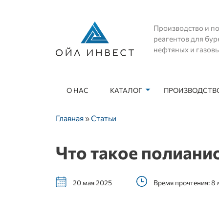
Производство и по
реагентов для бур
нефтяных и газов
О НАС
КАТАЛОГ
ПРОИЗВОДСТВО
Основная навигация
Строка навигации
Главная
Статьи
Что такое полиани
20 мая 2025
Время прочтения: 8