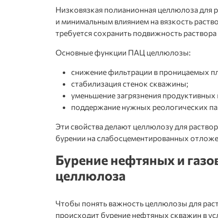
Низковязкая полианионная целлюлоза для р
и минимальным влиянием на вязкость раствор
требуется сохранить подвижность раствор
Основные функции
ПАЦ целлюлозы
:
снижение фильтрации в проницаемых пл
стабилизация стенок скважины;
уменьшение загрязнения продуктивных 
поддержание нужных реологических па
Эти свойства делают
целлюлозу для раствор
бурении на слабосцементированных отложе
Бурение нефтяных и газо
целлюлоза
Чтобы понять важность
целлюлозы для рас
происходит бурение нефтяных скважин
в ус