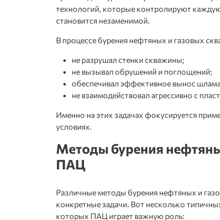
технологий, которые контролируют каждую
становится незаменимой.
В процессе
бурения нефтяных и газовых ск
не разрушал стенки скважины;
не вызывал обрушений и поглощений;
обеспечивал эффективное вынос шлама
не взаимодействовал агрессивно с плас
Именно на этих задачах фокусируется прим
условиях.
Методы бурения нефтяных
ПАЦ
Различные
методы бурения нефтяных и газ
конкретные задачи. Вот несколько типичны
которых ПАЦ играет важную роль: