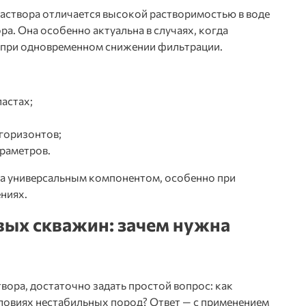
аствора отличается высокой растворимостью в воде
а. Она особенно актуальна в случаях, когда
а при одновременном снижении фильтрации.
астах;
горизонтов;
раметров.
а
универсальным компонентом, особенно при
ниях.
вых скважин: зачем нужна
твора
, достаточно задать простой вопрос: как
ловиях нестабильных пород? Ответ — с применением