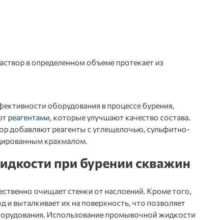
раствор в определенном объеме протекает из
фективности оборудования в процессе
бурения
,
ют
реагентами
, которые улучшают качество состава.
вор добавляют реагенты с углещелочью, сульфитно-
цированным крахмалом.
дкости при бурении скважин
ественно очищает стенки от наслоений. Кроме того,
 и выталкивает их на поверхность, что позволяет
борудования. Использование промывочной жидкости