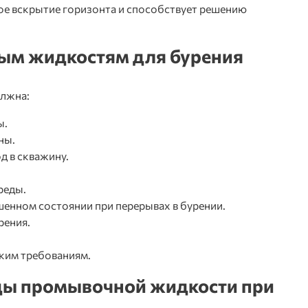
ное вскрытие горизонта и способствует решению
ым жидкостям для бурения
лжна:
ы.
ны.
д в скважину.
реды.
енном состоянии при перерывах в бурении.
рения.
ким требованиям.
ды промывочной жидкости при