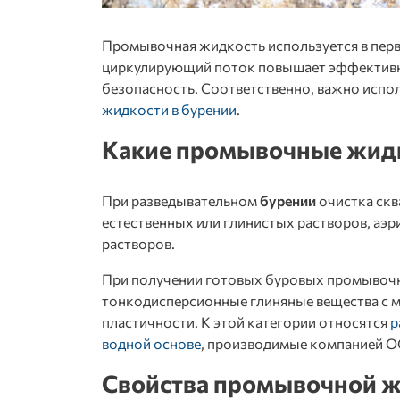
Промывочная жидкость
используется в пер
циркулирующий поток повышает эффективно
безопасность. Соответственно, важно испо
жидкости в бурении
.
Какие промывочные жидк
При разведывательном
бурении
очистка ск
естественных или глинистых растворов, а
растворов.
При получении готовых буровых промывочн
тонкодисперсионные глиняные вещества с 
пластичности. К этой категории относятся
р
водной основе
, производимые компанией О
Свойства промывочной ж