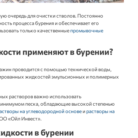
вую очередь для очистки стволов. Постоянно
сть процесса бурения и обеспечивает его
льзовать только качественные
промывочные
ости применяют в бурении
?
важин проводится с помощью технической воды,
эрированных жидкостей эмульсионных и полимерных
ых растворов важно использовать
минимумом песка, обладающие высокой степенью
астворы на углеводородной основе
и
растворы на
ОО «Ойл Инвест».
идкости в бурении